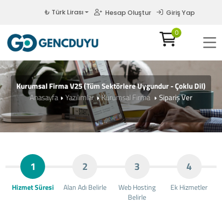
₺ Türk Lirası
Hesap Oluştur
Giriş Yap
0
Kurumsal Firma V25 (Tüm Sektörlere Uygundur - Çoklu Dil)
Anasayfa
Yazılımlar
Kurumsal Firma
Sipariş Ver
1
2
3
4
Hizmet Süresi
Alan Adı Belirle
Web Hosting
Ek Hizmetler
Belirle