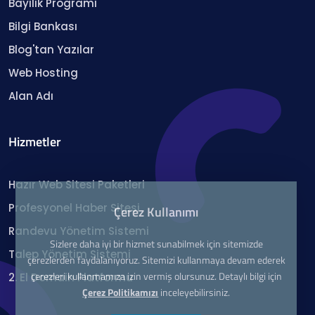
Bayilik Programı
Bilgi Bankası
Blog'tan Yazılar
Web Hosting
Alan Adı
Hizmetler
Hazır Web Sitesi Paketleri
Profesyonel Haber Sitesi
Çerez Kullanımı
Randevu Yönetim Sistemi
Sizlere daha iyi bir hizmet sunabilmek için sitemizde
Talep Yönetim Sistemi
çerezlerden faydalanıyoruz. Sitemizi kullanmaya devam ederek
çerezleri kullanmamıza izin vermiş olursunuz. Detaylı bilgi için
2. El Domain Platformu
Çerez Politikamızı
inceleyebilirsiniz.