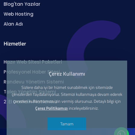
Blog'tan Yazılar
Web Hosting
Alan Adı
Hizmetler
Hazır Web Sitesi Paketleri
Profesyonel Haber Sitesi
Çerez Kullanımı
Randevu Yönetim Sistemi
Sizlere daha iyi bir hizmet sunabilmek için sitemizde
Talep Yönetim Sistemi
çerezlerden faydalanıyoruz. Sitemizi kullanmaya devam ederek
çerezleri kullanmamıza izin vermiş olursunuz. Detaylı bilgi için
2. El Domain Platformu
Çerez Politikamızı
inceleyebilirsiniz.
Tamam