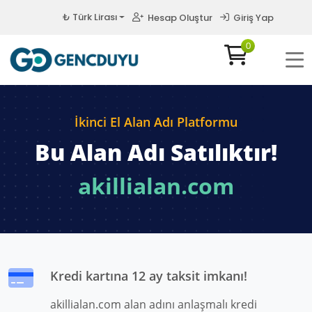
₺ Türk Lirası
Hesap Oluştur
Giriş Yap
0
İkinci El Alan Adı Platformu
Bu Alan Adı Satılıktır!
akillialan.com
Kredi kartına 12 ay taksit imkanı!
akillialan.com alan adını anlaşmalı kredi