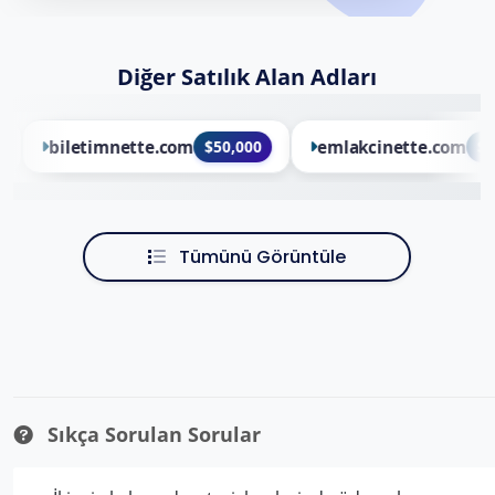
Diğer Satılık Alan Adları
biletimnette.com
$50,000
emlakcinette.com
$50
Tümünü Görüntüle
Sıkça Sorulan Sorular