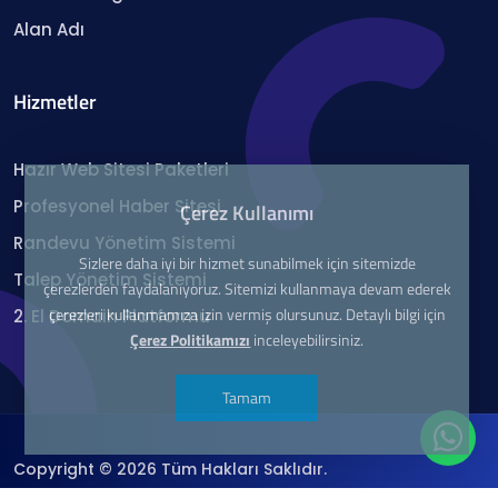
Alan Adı
Hizmetler
Hazır Web Sitesi Paketleri
Profesyonel Haber Sitesi
Çerez Kullanımı
Randevu Yönetim Sistemi
Sizlere daha iyi bir hizmet sunabilmek için sitemizde
Talep Yönetim Sistemi
çerezlerden faydalanıyoruz. Sitemizi kullanmaya devam ederek
çerezleri kullanmamıza izin vermiş olursunuz. Detaylı bilgi için
2. El Domain Platformu
Çerez Politikamızı
inceleyebilirsiniz.
Tamam
Copyright © 2026 Tüm Hakları Saklıdır.