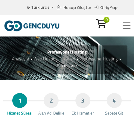
₺ Türk Lirası
Hesap Oluştur
Giriş Yap
0
Profesyonel Hosting
Anasayfa
Web Hosting Paketleri
Profesyonel Hosting
Sipariş Ver
1
2
3
4
Hizmet Süresi
Alan Adı Belirle
Ek Hizmetler
Sepete Git