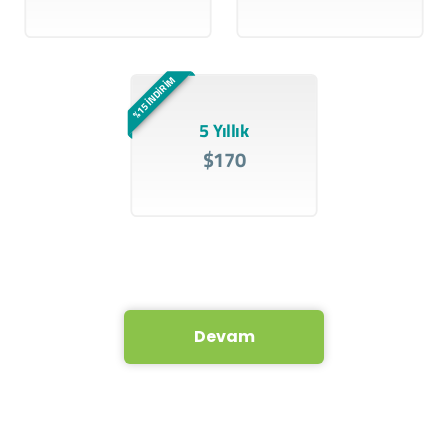
%15 İNDİRİM
5 Yıllık
$170
Devam